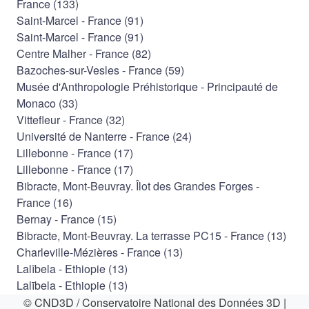
France (133)
Saint-Marcel - France (91)
Saint-Marcel - France (91)
Centre Malher - France (82)
Bazoches-sur-Vesles - France (59)
Musée d'Anthropologie Préhistorique - Principauté de
Monaco (33)
Vittefleur - France (32)
Université de Nanterre - France (24)
Lillebonne - France (17)
Lillebonne - France (17)
Bibracte, Mont-Beuvray. Îlot des Grandes Forges -
France (16)
Bernay - France (15)
Bibracte, Mont-Beuvray. La terrasse PC15 - France (13)
Charleville-Mézières - France (13)
Lalībela - Ethiopie (13)
Lalībela - Ethiopie (13)
Saint-Jean-d'Abbetot - France (13)
© CND3D / Conservatoire National des Données 3D
|