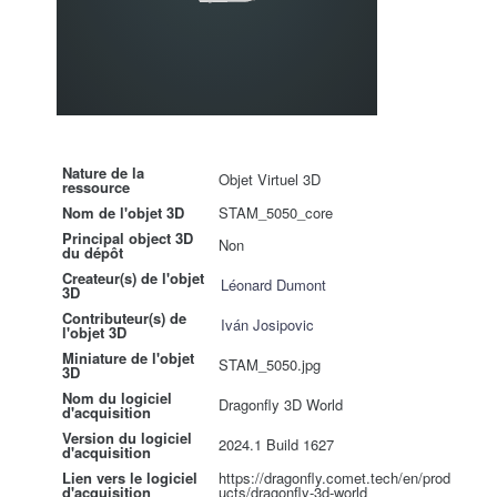
Nature de la
Objet Virtuel 3D
ressource
Nom de l'objet 3D
STAM_5050_core
Principal object 3D
Non
du dépôt
Createur(s) de l'objet
Léonard Dumont
3D
Contributeur(s) de
Iván Josipovic
l'objet 3D
Miniature de l'objet
STAM_5050.jpg
3D
Nom du logiciel
Dragonfly 3D World
d'acquisition
Version du logiciel
2024.1 Build 1627
d'acquisition
Lien vers le logiciel
https://dragonfly.comet.tech/en/prod
d'acquisition
ucts/dragonfly-3d-world