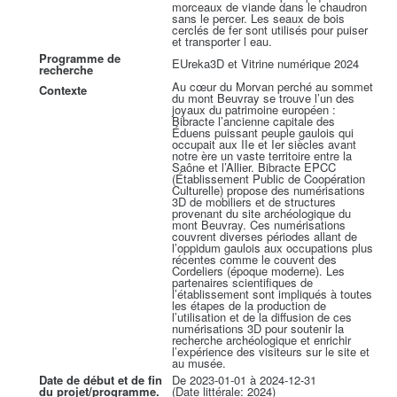
morceaux de viande dans le chaudron
sans le percer. Les seaux de bois
cerclés de fer sont utilisés pour puiser
et transporter l eau.
Programme de
EUreka3D et Vitrine numérique 2024
recherche
Au cœur du Morvan perché au sommet
Contexte
du mont Beuvray se trouve l’un des
joyaux du patrimoine européen :
Bibracte l’ancienne capitale des
Éduens puissant peuple gaulois qui
occupait aux IIe et Ier siècles avant
notre ère un vaste territoire entre la
Saône et l’Allier. Bibracte EPCC
(Établissement Public de Coopération
Culturelle) propose des numérisations
3D de mobiliers et de structures
provenant du site archéologique du
mont Beuvray. Ces numérisations
couvrent diverses périodes allant de
l’oppidum gaulois aux occupations plus
récentes comme le couvent des
Cordeliers (époque moderne). Les
partenaires scientifiques de
l’établissement sont impliqués à toutes
les étapes de la production de
l’utilisation et de la diffusion de ces
numérisations 3D pour soutenir la
recherche archéologique et enrichir
l’expérience des visiteurs sur le site et
au musée.
Date de début et de fin
De 2023-01-01 à 2024-12-31
du projet/programme.
(Date littérale: 2024)