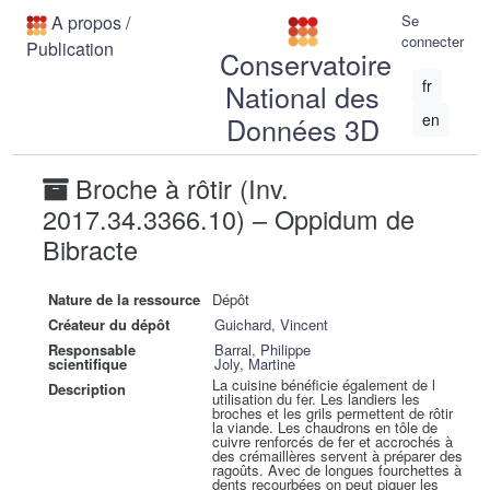
A propos
/
Se
connecter
Publication
Conservatoire
fr
National des
en
Données 3D
Broche à rôtir (Inv.
2017.34.3366.10) – Oppidum de
Bibracte
Nature de la ressource
Dépôt
Créateur du dépôt
Guichard, Vincent
Responsable
Barral, Philippe
scientifique
Joly, Martine
La cuisine bénéficie également de l
Description
utilisation du fer. Les landiers les
broches et les grils permettent de rôtir
la viande. Les chaudrons en tôle de
cuivre renforcés de fer et accrochés à
des crémaillères servent à préparer des
ragoûts. Avec de longues fourchettes à
dents recourbées on peut piquer les