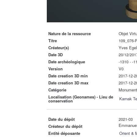
Nature de la ressource
Objet Virt
Titre
109_076-
Créateur(s)
Yves Ege
Date 3D
20/12/201
Date archéologique
-1310 - -1
Version
V0
Date creation 3D min
2017-12-2
Date creation 3D max
2017-12-2
Catégorie
Monumen
Localisation (Geonames) - Lieu de
Karnak T
conservation
Date du dépôt
2021-03
Emmanue
Créateur du dépôt
Entité déposante
Orient &