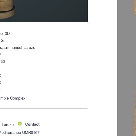
uel 3D
PG
ls,Emmanuel Laroze
7
150
0
0
t
emple Complex
l Laroze
Contact
 Méditerranée UMR8167