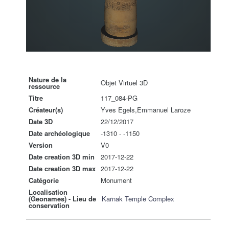
Nature de la
Objet Virtuel 3D
ressource
Titre
117_084-PG
Créateur(s)
Yves Egels,Emmanuel Laroze
Date 3D
22/12/2017
Date archéologique
-1310 - -1150
Version
V0
Date creation 3D min
2017-12-22
Date creation 3D max
2017-12-22
Catégorie
Monument
Localisation
(Geonames) - Lieu de
Karnak Temple Complex
conservation