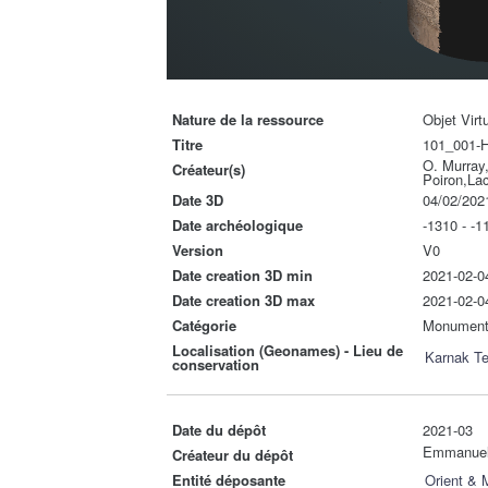
Nature de la ressource
Objet Virt
Titre
101_001-
O. Murray,
Créateur(s)
Poiron,La
Date 3D
04/02/202
Date archéologique
-1310 - -1
Version
V0
Date creation 3D min
2021-02-0
Date creation 3D max
2021-02-0
Catégorie
Monumen
Localisation (Geonames) - Lieu de
Karnak T
conservation
Date du dépôt
2021-03
Emmanue
Créateur du dépôt
Entité déposante
Orient &