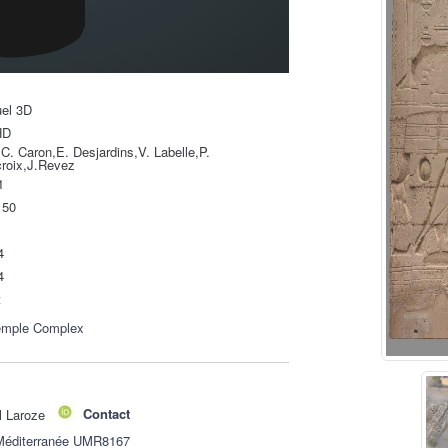
uel 3D
HD
C. Caron,E. Desjardins,V. Labelle,P.
croix,J.Revez
1
150
4
4
t
emple Complex
l Laroze
Contact
 Méditerranée UMR8167