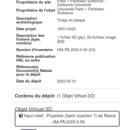
Paris 1 Panthéon Sorbonne -
Propriétaire du site
Sorbonne Université
Université Paris 1 Panthéon
Propriétaire de l'objet
Sorbonne
Description
Tirage en plaque
archéologique
Date projet
18/01/2022
Description des
1 fichier 3D (ply), 53 fichiers image
fichiers (type,
(jpg)
nombre)
Numéro d'inventaire
IAA.PA.2023.0.56 (V2)
Référence publication
HAL ou autre
Référence(s)
Document(s) Nakala
pour le dépôt
Date du dépôt
2022-02-10
Contenu du dépôt
(1 Objet Virtuel 3D)
Objet Virtuel 3D
Haut-relief : Prophète (Saint Joachim ?) de Reims
- IAA.PA.2023.0.56