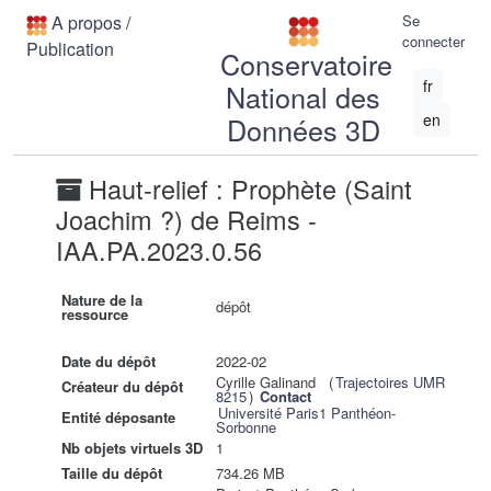
A propos
/
Se
connecter
Publication
Conservatoire
fr
National des
en
Données 3D
Haut-relief : Prophète (Saint
Joachim ?) de Reims -
IAA.PA.2023.0.56
Nature de la
dépôt
ressource
Date du dépôt
2022-02
Cyrille Galinand (
Trajectoires UMR
Créateur du dépôt
8215
)
Contact
Université Paris1 Panthéon-
Entité déposante
Sorbonne
Nb objets virtuels 3D
1
Taille du dépôt
734.26 MB