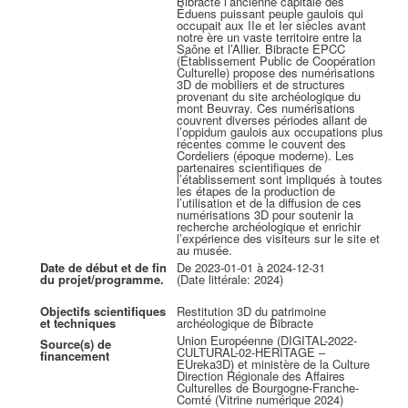
Bibracte l’ancienne capitale des
Éduens puissant peuple gaulois qui
occupait aux IIe et Ier siècles avant
notre ère un vaste territoire entre la
Saône et l’Allier. Bibracte EPCC
(Établissement Public de Coopération
Culturelle) propose des numérisations
3D de mobiliers et de structures
provenant du site archéologique du
mont Beuvray. Ces numérisations
couvrent diverses périodes allant de
l’oppidum gaulois aux occupations plus
récentes comme le couvent des
Cordeliers (époque moderne). Les
partenaires scientifiques de
l’établissement sont impliqués à toutes
les étapes de la production de
l’utilisation et de la diffusion de ces
numérisations 3D pour soutenir la
recherche archéologique et enrichir
l’expérience des visiteurs sur le site et
au musée.
Date de début et de fin
De 2023-01-01 à 2024-12-31
du projet/programme.
(Date littérale: 2024)
Objectifs scientifiques
Restitution 3D du patrimoine
et techniques
archéologique de Bibracte
Union Européenne (DIGITAL-2022-
Source(s) de
CULTURAL-02-HERITAGE –
financement
EUreka3D) et ministère de la Culture
Direction Régionale des Affaires
Culturelles de Bourgogne-Franche-
Comté (Vitrine numérique 2024)