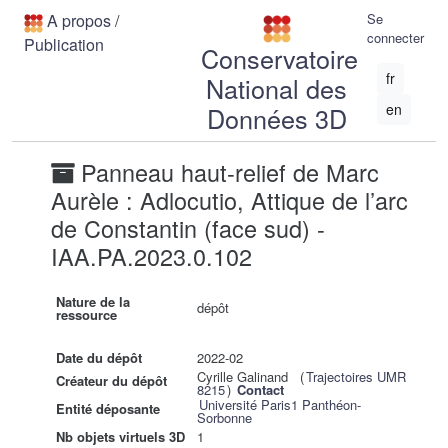
A propos
/
Se
connecter
Publication
Conservatoire
fr
National des
en
Données 3D
Panneau haut-relief de Marc
Aurèle : Adlocutio, Attique de l’arc
de Constantin (face sud) -
IAA.PA.2023.0.102
Nature de la
dépôt
ressource
Date du dépôt
2022-02
Cyrille Galinand (
Trajectoires UMR
Créateur du dépôt
8215
)
Contact
Université Paris1 Panthéon-
Entité déposante
Sorbonne
Nb objets virtuels 3D
1