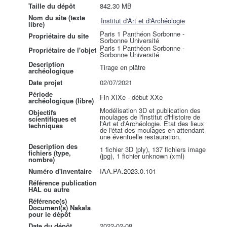
Taille du dépôt
842.30 MB
Nom du site (texte
Institut d'Art et d'Archéologie
libre)
Paris 1 Panthéon Sorbonne -
Propriétaire du site
Sorbonne Université
Paris 1 Panthéon Sorbonne -
Propriétaire de l'objet
Sorbonne Université
Description
Tirage en plâtre
archéologique
Date projet
02/07/2021
Période
Fin XIXe - début XXe
archéologique (libre)
Modélisation 3D et publication des
Objectifs
moulages de l'Institut d'Histoire de
scientifiques et
l'Art et d'Archéologie. Etat des lieux
techniques
de l'état des moulages en attendant
une éventuelle restauration.
Description des
1 fichier 3D (ply), 137 fichiers image
fichiers (type,
(jpg), 1 fichier unknown (xml)
nombre)
Numéro d'inventaire
IAA.PA.2023.0.101
Référence publication
HAL ou autre
Référence(s)
Document(s) Nakala
pour le dépôt
Date du dépôt
2022-02-08