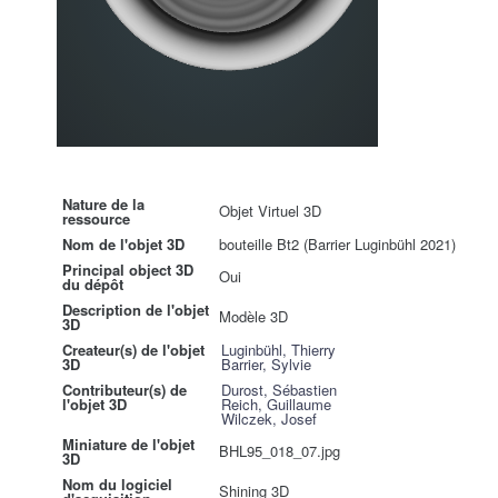
Nature de la
Objet Virtuel 3D
ressource
Nom de l'objet 3D
bouteille Bt2 (Barrier Luginbühl 2021)
Principal object 3D
Oui
du dépôt
Description de l'objet
Modèle 3D
3D
Createur(s) de l'objet
Luginbühl, Thierry
3D
Barrier, Sylvie
Contributeur(s) de
Durost, Sébastien
l'objet 3D
Reich, Guillaume
Wilczek, Josef
Miniature de l'objet
BHL95_018_07.jpg
3D
Nom du logiciel
Shining 3D