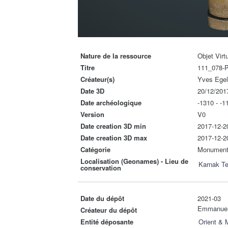
Nature de la ressource
Objet Virt
Titre
111_078-
Créateur(s)
Yves Ege
Date 3D
20/12/201
Date archéologique
-1310 - -1
Version
V0
Date creation 3D min
2017-12-2
Date creation 3D max
2017-12-2
Catégorie
Monumen
Localisation (Geonames) - Lieu de
Karnak T
conservation
Date du dépôt
2021-03
Emmanue
Créateur du dépôt
Entité déposante
Orient &