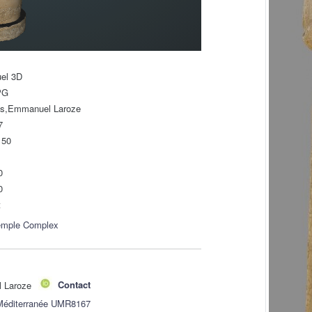
uel 3D
PG
ls,Emmanuel Laroze
7
150
0
0
t
emple Complex
l Laroze
Contact
 Méditerranée UMR8167