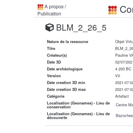
Con
A propos
/
Publication
BLM_2_26_5
Nature de la ressource
Objet Virt
Titre
BLM_2_2
Créateur(s)
Pauline
Date 3D
02/07/202
Date archéologique
4 200 BC
Version
V0
Date creation 3D min
2021-07-0
Date creation 3D max
2021-07-0
Catégorie
Artefact
Localisation (Geonames) - Lieu de
Centre Ma
conservation
Localisation (Geonames) - Lieu de
Bazoches-
découverte