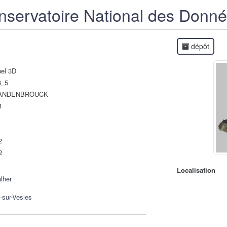
servatoire National des Donn
dépôt
uel 3D
6_5
 VANDENBROUCK
1
2
2
Localisation
lher
sur-Vesles