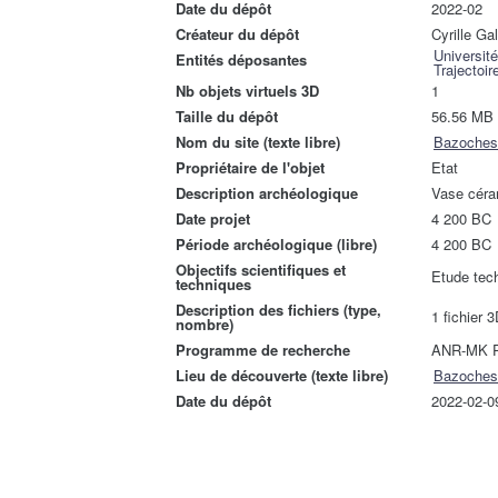
Date du dépôt
2022-02
Créateur du dépôt
Cyrille G
Universit
Entités déposantes
Trajectoi
Nb objets virtuels 3D
1
Taille du dépôt
56.56 MB
Nom du site (texte libre)
Bazoches-
Propriétaire de l'objet
Etat
Description archéologique
Vase céra
Date projet
4 200 BC
Période archéologique (libre)
4 200 BC
Objectifs scientifiques et
Etude tec
techniques
Description des fichiers (type,
1 fichier 3
nombre)
Programme de recherche
ANR-MK 
Lieu de découverte (texte libre)
Bazoches-
Date du dépôt
2022-02-0