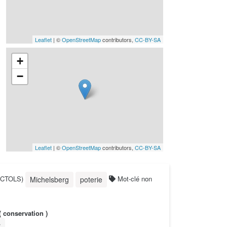
Leaflet
| ©
OpenStreetMap
contributors,
CC-BY-SA
+
−
Leaflet
| ©
OpenStreetMap
contributors,
CC-BY-SA
PACTOLS)
Mot-clé non
Michelsberg
poterie
( conservation )
r