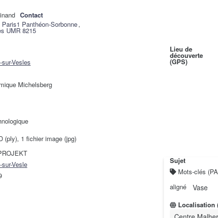
alinand
Contact
é Paris1 Panthéon-Sorbonne
,
res UMR 8215
Lieu de
découverte
(GPS)
sur-Vesles
mique Michelsberg
hnologique
D (ply), 1 fichier image (jpg)
PROJEKT
Sujet
sur-Vesle
Mots-clés (
9
aligné
Vase
Localisation 
Centre Malhe