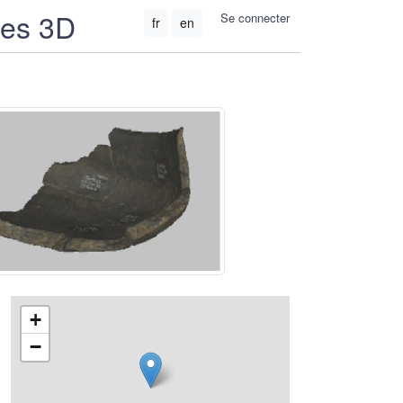
ées 3D
Se connecter
fr
en
+
−