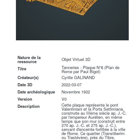
Nature de la
Objet Virtuel 3D
ressource
Tanneries - Plaque N°8 (Plan de
Titre
Rome par Paul Bigot)
Créateur(s)
Cyrille GALINAND
Date 3D
2022-03-07
Date archéologique
Novembre 1932
Version
V0
Cette plaque représente le pont
Description
Valentiniani et la Porta Settimiana,
construite au IIIème siècle ap. J.-C.
par l'empereur Aurélien, en même
temps que son mur (construit entre
270 ap. J.-C. et 275 ap. J.-C.),
servant d'enceinte fortifiée à la ville
de Rome. Ce quartier (Transtiberim
ou Trastévère), près du Tibre,