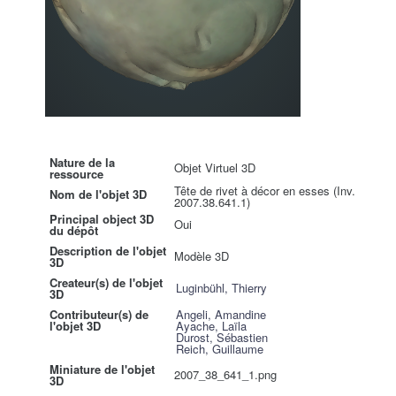
Nature de la
Objet Virtuel 3D
ressource
Tête de rivet à décor en esses (Inv.
Nom de l'objet 3D
2007.38.641.1)
Principal object 3D
Oui
du dépôt
Description de l'objet
Modèle 3D
3D
Createur(s) de l'objet
Luginbühl, Thierry
3D
Contributeur(s) de
Angeli, Amandine
l'objet 3D
Ayache, Laïla
Durost, Sébastien
Reich, Guillaume
Miniature de l'objet
2007_38_641_1.png
3D