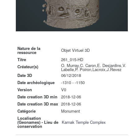
Nature de la
Objet Virtuel 3D
ressource
Titre
261_015-HD
O. Murray,C. Caron,E. Desjardins,V.
Créateur(s)
Labelle,P. Poiron,Lacroix,J.Revez
Date 3D
06/12/2018
Date archéologique
-1310 - -1150
Version
V0
Date creation 3D min
2018-12-06
Date creation 3D max
2018-12-06
Catégorie
Monument
Localisation
(Geonames) - Lieu de
Karnak Temple Complex
conservation