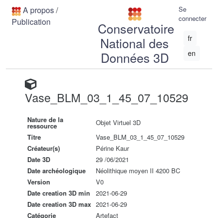
A propos
/
Se
connecter
Publication
Conservatoire
fr
National des
en
Données 3D
Vase_BLM_03_1_45_07_10529
Nature de la
Objet Virtuel 3D
ressource
Titre
Vase_BLM_03_1_45_07_10529
Créateur(s)
Périne Kaur
Date 3D
29 /06/2021
Date archéologique
Néolithique moyen II 4200 BC
Version
V0
Date creation 3D min
2021-06-29
Date creation 3D max
2021-06-29
Catégorie
Artefact