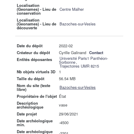
Localisation
(Geonames) - Lieu de
Centre Malher
conservation
Localisation
(Geonames) - Lieu de
Bazoches-sur-Vesles
découverte
Date du dépôt
2022-02
Créateur du dépôt
Cyrille Galinand
Contact
Université Paris1 Panthéon-
Entités déposantes
Sorbonne
,
Trajectoires UMR 8215
Nb objets virtuels 3D
1
Taille du dépôt
56.54 MB
Nom du site (texte
Bazoches-sur-Vesles
libre)
Propriétaire de l'objet
État
Description
vase
archéologique
Date projet
29/06/2021
Date archéologique
-4500
min.
Date archéologique
-2201