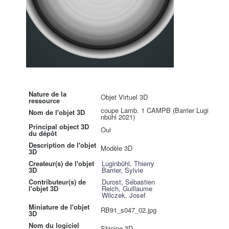
Nature de la
Objet Virtuel 3D
ressource
coupe Lamb. 1 CAMPB (Barrier Lugi
Nom de l'objet 3D
nbühl 2021)
Principal object 3D
Oui
du dépôt
Description de l'objet
Modèle 3D
3D
Createur(s) de l'objet
Luginbühl, Thierry
3D
Barrier, Sylvie
Contributeur(s) de
Durost, Sébastien
l'objet 3D
Reich, Guillaume
Wilczek, Josef
Miniature de l'objet
RB91_s047_02.jpg
3D
Nom du logiciel
Shining 3D