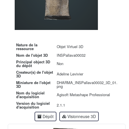
Nature de la
Objet Virtuel 3D
ressource
Nom de l'objet 3D
INSPallava00032
Principal object 3D
Non
du dépôt
Createur(s) de l'objet
Adeline Levivier
3D
Miniature de l'objet
DHARMA_INSPallava00032_3D_01.
3D
png
Nom du logiciel
Agisoft Metashape Professional
d'acquisition
Version du logiciel
2.1.1
d'acquisition
Dépôt
Visionneuse 3D