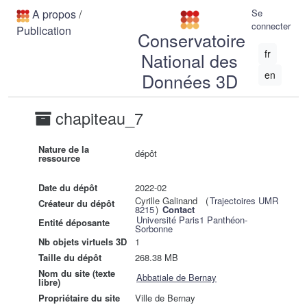
A propos
/
Se
connecter
Publication
Conservatoire
fr
National des
en
Données 3D
chapiteau_7
Nature de la
dépôt
ressource
Date du dépôt
2022-02
Cyrille Galinand (
Trajectoires UMR
Créateur du dépôt
8215
)
Contact
Université Paris1 Panthéon-
Entité déposante
Sorbonne
Nb objets virtuels 3D
1
Taille du dépôt
268.38 MB
Nom du site (texte
Abbatiale de Bernay
libre)
Propriétaire du site
Ville de Bernay