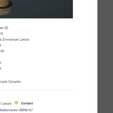
uel 3D
PG
ls,Emmanuel Laroze
8
150
9
9
t
emple Complex
l Laroze
Contact
 Méditerranée UMR8167