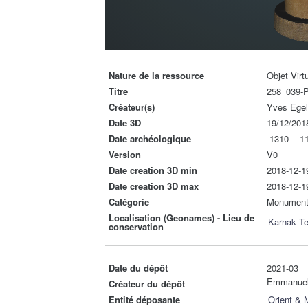
Nature de la ressource
Objet Virt
Titre
258_039-
Créateur(s)
Yves Ege
Date 3D
19/12/201
Date archéologique
-1310 - -1
Version
V0
Date creation 3D min
2018-12-1
Date creation 3D max
2018-12-1
Catégorie
Monumen
Localisation (Geonames) - Lieu de
Karnak T
conservation
Date du dépôt
2021-03
Emmanue
Créateur du dépôt
Entité déposante
Orient &