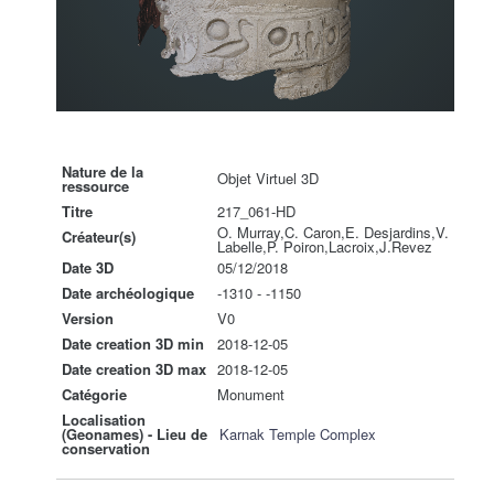
Nature de la
Objet Virtuel 3D
ressource
Titre
217_061-HD
O. Murray,C. Caron,E. Desjardins,V.
Créateur(s)
Labelle,P. Poiron,Lacroix,J.Revez
Date 3D
05/12/2018
Date archéologique
-1310 - -1150
Version
V0
Date creation 3D min
2018-12-05
Date creation 3D max
2018-12-05
Catégorie
Monument
Localisation
(Geonames) - Lieu de
Karnak Temple Complex
conservation