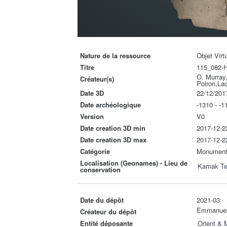
Nature de la ressource
Objet Virt
Titre
115_082-
O. Murray,
Créateur(s)
Poiron,La
Date 3D
22/12/201
Date archéologique
-1310 - -1
Version
V0
Date creation 3D min
2017-12-2
Date creation 3D max
2017-12-2
Catégorie
Monumen
Localisation (Geonames) - Lieu de
Karnak T
conservation
Date du dépôt
2021-03
Emmanue
Créateur du dépôt
Entité déposante
Orient &