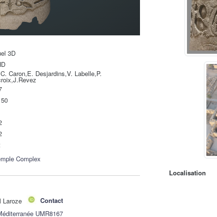
uel 3D
HD
C. Caron,E. Desjardins,V. Labelle,P.
croix,J.Revez
7
150
2
2
t
emple Complex
Localisation
l Laroze
Contact
 Méditerranée UMR8167