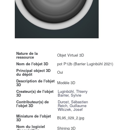
Nature de la
Objet Virtuel 3D
ressource
Nom de l'objet 3D
pot P12b (Barrier Luginbühl 2021)
Principal object 3D
Oui
du dépôt
Description de l'objet
Modèle 3D
3D
Createur(s) de l'objet
Luginbühl, Thierry
3D
Barrier, Sylvie
Contributeur(s) de
Durost, Sébastien
l'objet 3D
Reich, Guillaume
Wilczek, Josef
Miniature de l'objet
BL95_029_2.jpg
3D
Nom du logiciel
Shining 3D