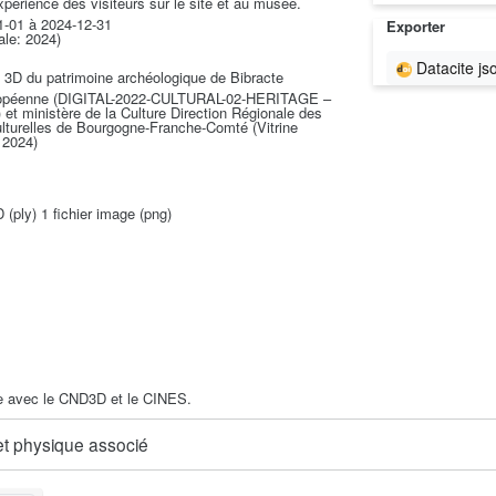
expérience des visiteurs sur le site et au musée.
1-01 à 2024-12-31
Exporter
rale: 2024)
Datacite js
n 3D du patrimoine archéologique de Bibracte
opéenne (DIGITAL-2022-CULTURAL-02-HERITAGE –
et ministère de la Culture Direction Régionale des
ulturelles de Bourgogne-Franche-Comté (Vitrine
 2024)
D (ply) 1 fichier image (png)
1
e avec le CND3D et le CINES.
jet physique associé