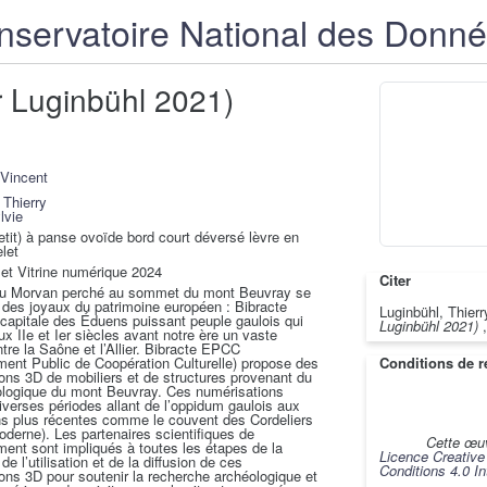
servatoire National des Donn
r Luginbühl 2021)
 Vincent
 Thierry
lvie
etit) à panse ovoïde bord court déversé lèvre en
elet
et Vitrine numérique 2024
Citer
u Morvan perché au sommet du mont Beuvray se
n des joyaux du patrimoine européen : Bibracte
Luginbühl, Thierr
 capitale des Éduens puissant peuple gaulois qui
Luginbühl 2021)
ux IIe et Ier siècles avant notre ère un vaste
entre la Saône et l’Allier. Bibracte EPCC
Conditions de ré
ment Public de Coopération Culturelle) propose des
ons 3D de mobiliers et de structures provenant du
ologique du mont Beuvray. Ces numérisations
iverses périodes allant de l’oppidum gaulois aux
s plus récentes comme le couvent des Cordeliers
derne). Les partenaires scientifiques de
Cette œuv
ement sont impliqués à toutes les étapes de la
Licence Creativ
de l’utilisation et de la diffusion de ces
Conditions 4.0 In
ons 3D pour soutenir la recherche archéologique et