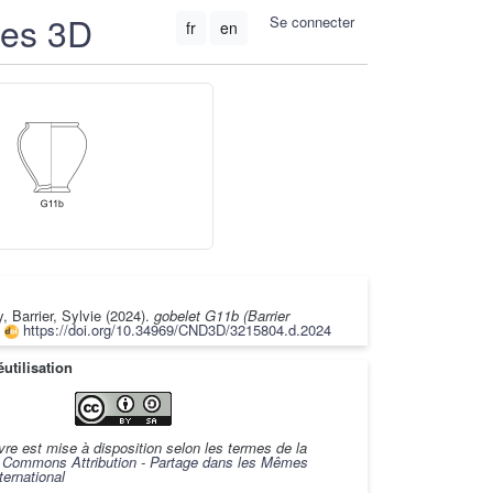
ées 3D
Se connecter
fr
en
y, Barrier, Sylvie (2024).
gobelet G11b (Barrier
,
https://doi.org/10.34969/CND3D/3215804.d.2024
utilisation
re est mise à disposition selon les termes de la
e Commons Attribution - Partage dans les Mêmes
ternational
.