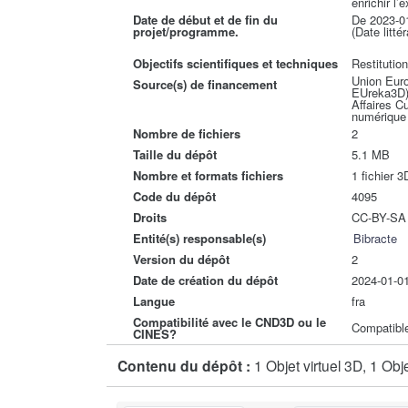
enrichir l’
Date de début et de fin du
De 2023-0
projet/programme.
(Date litté
Objectifs scientifiques et techniques
Restitutio
Union Eur
Source(s) de financement
EUreka3D) 
Affaires C
numérique
Nombre de fichiers
2
Taille du dépôt
5.1 MB
Nombre et formats fichiers
1 fichier 3
Code du dépôt
4095
Droits
CC-BY-SA
Entité(s) responsable(s)
Bibracte
Version du dépôt
2
Date de création du dépôt
2024-01-0
Langue
fra
Compatibilité avec le CND3D ou le
Compatibl
CINES?
Contenu du dépôt :
1 Objet virtuel 3D, 1 Ob