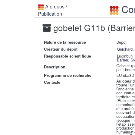
Con
A propos
/
Publication
gobelet G11b (Barrie
Nature de la ressource
Dépôt
Créateur du dépôt
Guichard,
Responsable scientifique
Luginbühl,
Barrier, Sy
Gobelet (p
Description
petit bourr
Programme de recherche
EUreka3D 
Au cœur d
Contexte
trouve l’u
l’ancienne
occupait a
territoire 
(Établisse
numérisati
site arché
couvrent d
occupation
(époque mo
l’établiss
production 
numérisati