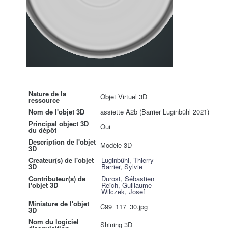
Nature de la
Objet Virtuel 3D
ressource
Nom de l'objet 3D
assiette A2b (Barrier Luginbühl 2021)
Principal object 3D
Oui
du dépôt
Description de l'objet
Modèle 3D
3D
Createur(s) de l'objet
Luginbühl, Thierry
3D
Barrier, Sylvie
Contributeur(s) de
Durost, Sébastien
l'objet 3D
Reich, Guillaume
Wilczek, Josef
Miniature de l'objet
C99_117_30.jpg
3D
Nom du logiciel
Shining 3D