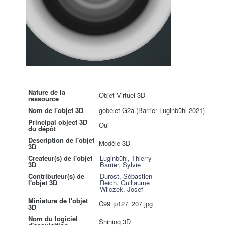
Nature de la
Objet Virtuel 3D
ressource
Nom de l'objet 3D
gobelet G2a (Barrier Luginbühl 2021)
Principal object 3D
Oui
du dépôt
Description de l'objet
Modèle 3D
3D
Createur(s) de l'objet
Luginbühl, Thierry
3D
Barrier, Sylvie
Contributeur(s) de
Durost, Sébastien
l'objet 3D
Reich, Guillaume
Wilczek, Josef
Miniature de l'objet
C99_p127_207.jpg
3D
Nom du logiciel
Shining 3D