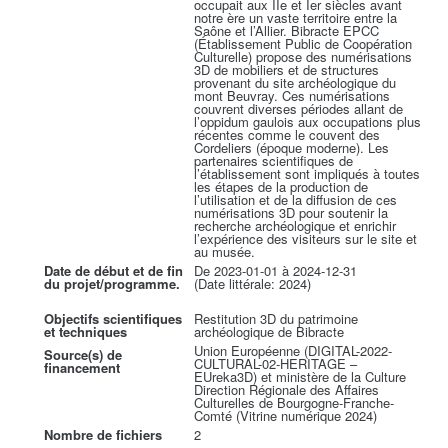
occupait aux IIe et Ier siècles avant
notre ère un vaste territoire entre la
Saône et l’Allier. Bibracte EPCC
(Établissement Public de Coopération
Culturelle) propose des numérisations
3D de mobiliers et de structures
provenant du site archéologique du
mont Beuvray. Ces numérisations
couvrent diverses périodes allant de
l’oppidum gaulois aux occupations plus
récentes comme le couvent des
Cordeliers (époque moderne). Les
partenaires scientifiques de
l’établissement sont impliqués à toutes
les étapes de la production de
l’utilisation et de la diffusion de ces
numérisations 3D pour soutenir la
recherche archéologique et enrichir
l’expérience des visiteurs sur le site et
au musée.
Date de début et de fin
De 2023-01-01 à 2024-12-31
du projet/programme.
(Date littérale: 2024)
Objectifs scientifiques
Restitution 3D du patrimoine
et techniques
archéologique de Bibracte
Union Européenne (DIGITAL-2022-
Source(s) de
CULTURAL-02-HERITAGE –
financement
EUreka3D) et ministère de la Culture
Direction Régionale des Affaires
Culturelles de Bourgogne-Franche-
Comté (Vitrine numérique 2024)
Nombre de fichiers
2