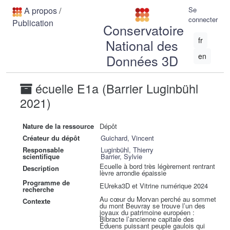
A propos
/
Se
connecter
Publication
Conservatoire
fr
National des
en
Données 3D
écuelle E1a (Barrier Luginbühl
2021)
Nature de la ressource
Dépôt
Créateur du dépôt
Guichard, Vincent
Responsable
Luginbühl, Thierry
scientifique
Barrier, Sylvie
Ecuelle à bord très légèrement rentrant
Description
lèvre arrondie épaissie
Programme de
EUreka3D et Vitrine numérique 2024
recherche
Au cœur du Morvan perché au sommet
Contexte
du mont Beuvray se trouve l’un des
joyaux du patrimoine européen :
Bibracte l’ancienne capitale des
Éduens puissant peuple gaulois qui