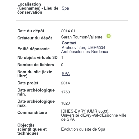
Localisation
(Geonames) - Lieu de
Spa
conservation
Date du dépôt
2014-01
Sarah Tournon-Valiente
Créateur du dépôt
Contact
Archeovision, UMR6034
Entité déposante
Archéosciences Bordeaux
Nb objets virtuels 3D
1
Nombre de fichiers
0
Nom du site (texte
SPA
libre)
Date projet
2014
Date archéologique
1750
min.
Date archéologique
1820
max.
IDHES-EVRY (UMR 8533),
Commanditaire
Université d'Evry-Val-d'Essonne ville
de SPA
Objectifs
scientifiques et
Evolution du site de Spa
techniques