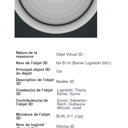
Nature de la
Objet Virtuel 3D
ressource
Nom de l'objet 3D
bol B11b (Barrier Luginbühl 2021)
Principal object 3D
Oui
du dépôt
Description de l'objet
Modèle 3D
3D
Createur(s) de l'objet
Luginbühl, Thierry
3D
Barrier, Sylvie
Contributeur(s) de
Durost, Sébastien
l'objet 3D
Reich, Guillaume
Wilczek, Josef
Miniature de l'objet
BL95_017_2.jpg
3D
Nom du logiciel
Shining 3D